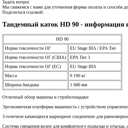
Задать вопрос
Мы свяжемся с вами для уточнения формы оплаты и способа до
Поделиться ссылкой:
Тандемный каток HD 90 - информация 
HD 90
Норма токсичности ОГ
EU Stage IIIA / EPA Tier
Норма токсичности ОГ (США)
EPA Tier 3
Норма токсичности ОГ (ЕС)
EU Stage IIIA
Масса
9 190 кг
Ширина бандажа
1 680 мм
Отличный обзор машины и стройплощадки
Эргономичная платформа машиниста с устройством управлени
3-точечное качающееся шарнирное соединение для равномерно
Система смещения колеи для комфортного подъезда и отъезда, 