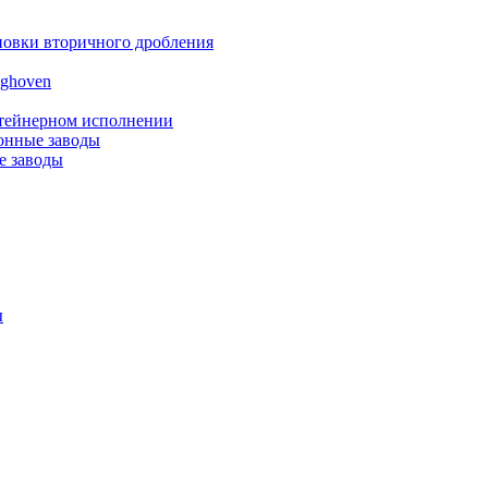
новки вторичного дробления
nghoven
нтейнерном исполнении
онные заводы
е заводы
ы