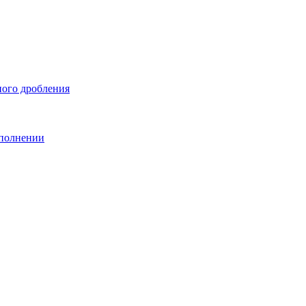
ного дробления
сполнении