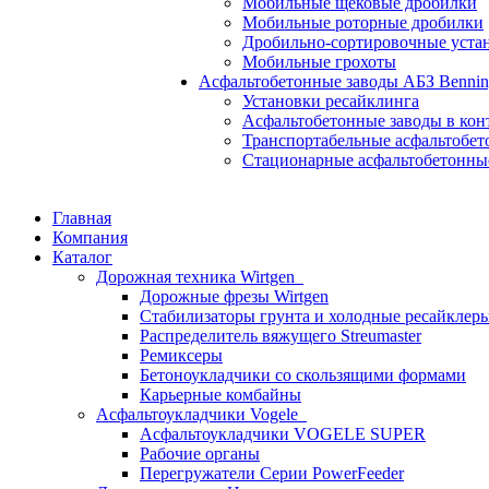
Мобильные щековые дробилки
Мобильные роторные дробилки
Дробильно-сортировочные уста
Мобильные грохоты
Асфальтобетонные заводы АБЗ Benni
Установки ресайклинга
Асфальтобетонные заводы в ко
Транспортабельные асфальтобет
Стационарные асфальтобетонны
Главная
Компания
Каталог
Дорожная техника Wirtgen
Дорожные фрезы Wirtgen
Стабилизаторы грунта и холодные ресайклер
Распределитель вяжущего Streumaster
Ремиксеры
Бетоноукладчики со скользящими формами
Карьерные комбайны
Асфальтоукладчики Vogele
Асфальтоукладчики VOGELE SUPER
Рабочие органы
Перегружатели Серии PowerFeeder