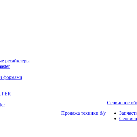
ые ресайклеры
aster
ми формами
SUPER
Сервисное о
der
Продажа техники б/у
Запчаст
Сервисн