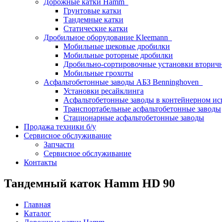
Дорожные катки Hamm
Грунтовые катки
Тандемные катки
Статические катки
Дробильное оборудование Kleemann
Мобильные щековые дробилки
Мобильные роторные дробилки
Дробильно-сортировочные установки вторич
Мобильные грохоты
Асфальтобетонные заводы АБЗ Benninghoven
Установки ресайклинга
Асфальтобетонные заводы в контейнерном и
Транспортабельные асфальтобетонные заводы
Стационарные асфальтобетонные заводы
Продажа техники б/у
Сервисное обслуживание
Запчасти
Сервисное обслуживание
Контакты
Тандемный каток Hamm HD 90
Главная
Каталог