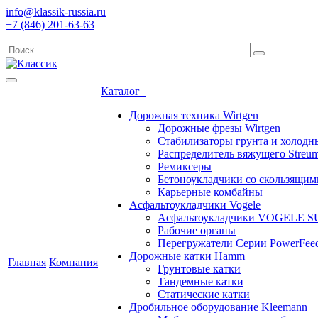
info@klassik-russia.ru
+7 (846) 201-63-63
Каталог
Дорожная техника Wirtgen
Дорожные фрезы Wirtgen
Стабилизаторы грунта и холодн
Распределитель вяжущего Streum
Ремиксеры
Бетоноукладчики со скользящи
Карьерные комбайны
Асфальтоукладчики Vogele
Асфальтоукладчики VOGELE 
Рабочие органы
Перегружатели Серии PowerFee
Дорожные катки Hamm
Главная
Компания
Грунтовые катки
Тандемные катки
Статические катки
Дробильное оборудование Kleemann