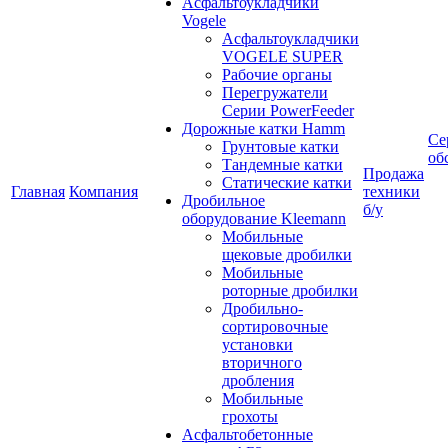
Асфальтоукладчики
Vogele
Асфальтоукладчики
VOGELE SUPER
Рабочие органы
Перегружатели
Серии PowerFeeder
Дорожные катки Hamm
Се
Грунтовые катки
об
Тандемные катки
Продажа
Статические катки
Главная
Компания
техники
Дробильное
б/у
оборудование Kleemann
Мобильные
щековые дробилки
Мобильные
роторные дробилки
Дробильно-
сортировочные
установки
вторичного
дробления
Мобильные
грохоты
Асфальтобетонные