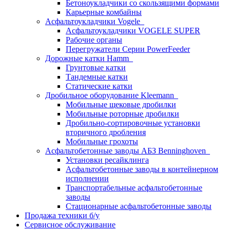
Бетоноукладчики со скользящими формами
Карьерные комбайны
Асфальтоукладчики Vogele
Асфальтоукладчики VOGELE SUPER
Рабочие органы
Перегружатели Серии PowerFeeder
Дорожные катки Hamm
Грунтовые катки
Тандемные катки
Статические катки
Дробильное оборудование Kleemann
Мобильные щековые дробилки
Мобильные роторные дробилки
Дробильно-сортировочные установки
вторичного дробления
Мобильные грохоты
Асфальтобетонные заводы АБЗ Benninghoven
Установки ресайклинга
Асфальтобетонные заводы в контейнерном
исполнении
Транспортабельные асфальтобетонные
заводы
Стационарные асфальтобетонные заводы
Продажа техники б/у
Сервисное обслуживание