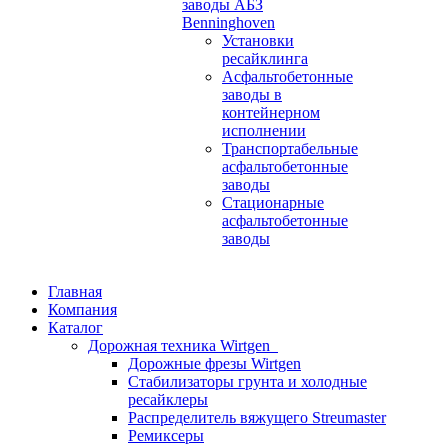
заводы АБЗ
Benninghoven
Установки
ресайклинга
Асфальтобетонные
заводы в
контейнерном
исполнении
Транспортабельные
асфальтобетонные
заводы
Стационарные
асфальтобетонные
заводы
Главная
Компания
Каталог
Дорожная техника Wirtgen
Дорожные фрезы Wirtgen
Стабилизаторы грунта и холодные
ресайклеры
Распределитель вяжущего Streumaster
Ремиксеры