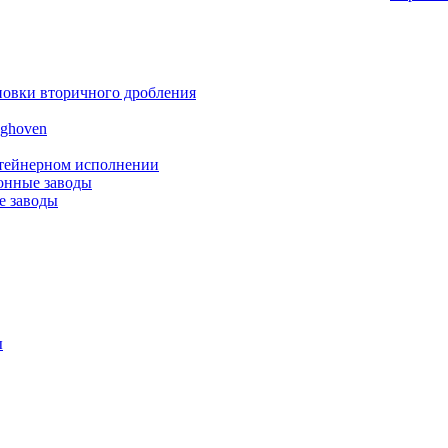
новки вторичного дробления
nghoven
нтейнерном исполнении
онные заводы
е заводы
ы