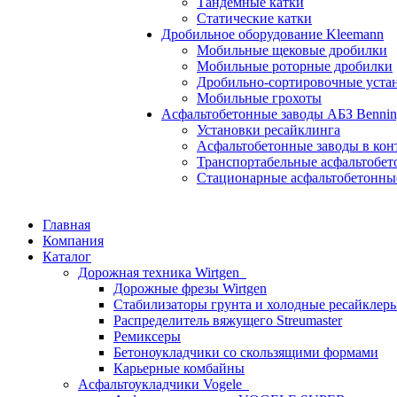
Тандемные катки
Статические катки
Дробильное оборудование Kleemann
Мобильные щековые дробилки
Мобильные роторные дробилки
Дробильно-сортировочные уста
Мобильные грохоты
Асфальтобетонные заводы АБЗ Benni
Установки ресайклинга
Асфальтобетонные заводы в ко
Транспортабельные асфальтобет
Стационарные асфальтобетонны
Главная
Компания
Каталог
Дорожная техника Wirtgen
Дорожные фрезы Wirtgen
Стабилизаторы грунта и холодные ресайклер
Распределитель вяжущего Streumaster
Ремиксеры
Бетоноукладчики со скользящими формами
Карьерные комбайны
Асфальтоукладчики Vogele