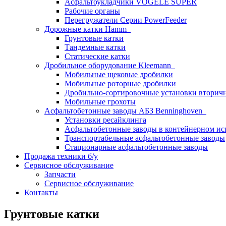
Асфальтоукладчики VOGELE SUPER
Рабочие органы
Перегружатели Серии PowerFeeder
Дорожные катки Hamm
Грунтовые катки
Тандемные катки
Статические катки
Дробильное оборудование Kleemann
Мобильные щековые дробилки
Мобильные роторные дробилки
Дробильно-сортировочные установки вторич
Мобильные грохоты
Асфальтобетонные заводы АБЗ Benninghoven
Установки ресайклинга
Асфальтобетонные заводы в контейнерном и
Транспортабельные асфальтобетонные заводы
Стационарные асфальтобетонные заводы
Продажа техники б/у
Сервисное обслуживание
Запчасти
Сервисное обслуживание
Контакты
Грунтовые катки