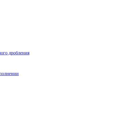
ного дробления
сполнении