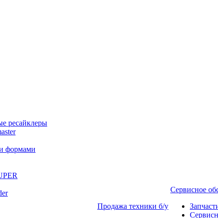
ые ресайклеры
aster
ми формами
SUPER
Сервисное о
der
Продажа техники б/у
Запчаст
Сервисн