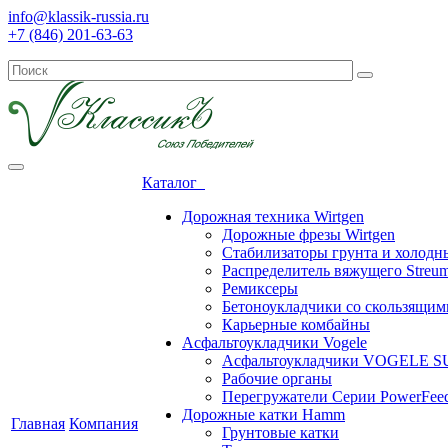
info@klassik-russia.ru
+7 (846) 201-63-63
Каталог
Дорожная техника Wirtgen
Дорожные фрезы Wirtgen
Стабилизаторы грунта и холодн
Распределитель вяжущего Streum
Ремиксеры
Бетоноукладчики со скользящи
Карьерные комбайны
Асфальтоукладчики Vogele
Асфальтоукладчики VOGELE 
Рабочие органы
Перегружатели Серии PowerFee
Дорожные катки Hamm
Главная
Компания
Грунтовые катки