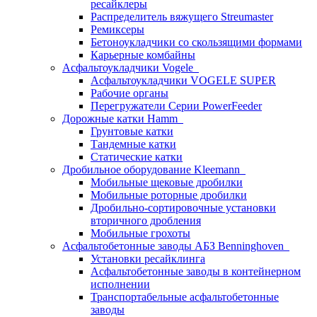
ресайклеры
Распределитель вяжущего Streumaster
Ремиксеры
Бетоноукладчики со скользящими формами
Карьерные комбайны
Асфальтоукладчики Vogele
Асфальтоукладчики VOGELE SUPER
Рабочие органы
Перегружатели Серии PowerFeeder
Дорожные катки Hamm
Грунтовые катки
Тандемные катки
Статические катки
Дробильное оборудование Kleemann
Мобильные щековые дробилки
Мобильные роторные дробилки
Дробильно-сортировочные установки
вторичного дробления
Мобильные грохоты
Асфальтобетонные заводы АБЗ Benninghoven
Установки ресайклинга
Асфальтобетонные заводы в контейнерном
исполнении
Транспортабельные асфальтобетонные
заводы