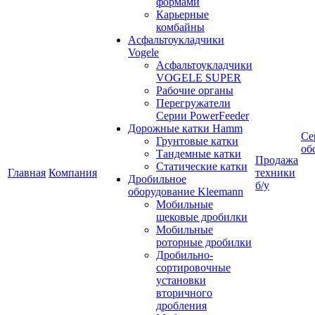
формами
Карьерные
комбайны
Асфальтоукладчики
Vogele
Асфальтоукладчики
VOGELE SUPER
Рабочие органы
Перегружатели
Серии PowerFeeder
Дорожные катки Hamm
Се
Грунтовые катки
об
Тандемные катки
Продажа
Статические катки
Главная
Компания
техники
Дробильное
б/у
оборудование Kleemann
Мобильные
щековые дробилки
Мобильные
роторные дробилки
Дробильно-
сортировочные
установки
вторичного
дробления