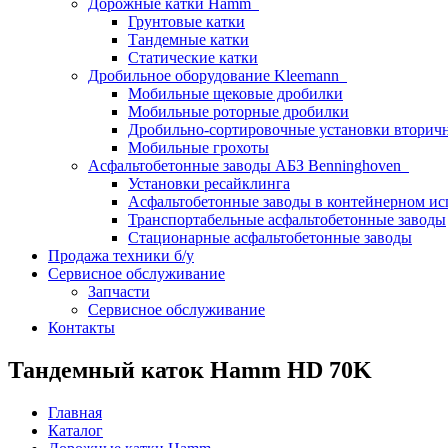
Дорожные катки Hamm
Грунтовые катки
Тандемные катки
Статические катки
Дробильное оборудование Kleemann
Мобильные щековые дробилки
Мобильные роторные дробилки
Дробильно-сортировочные установки вторич
Мобильные грохоты
Асфальтобетонные заводы АБЗ Benninghoven
Установки ресайклинга
Асфальтобетонные заводы в контейнерном и
Транспортабельные асфальтобетонные заводы
Стационарные асфальтобетонные заводы
Продажа техники б/у
Сервисное обслуживание
Запчасти
Сервисное обслуживание
Контакты
Тандемный каток Hamm HD 70K
Главная
Каталог