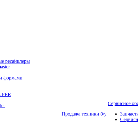
ые ресайклеры
aster
ми формами
SUPER
Сервисное о
der
Продажа техники б/у
Запчаст
Сервисн