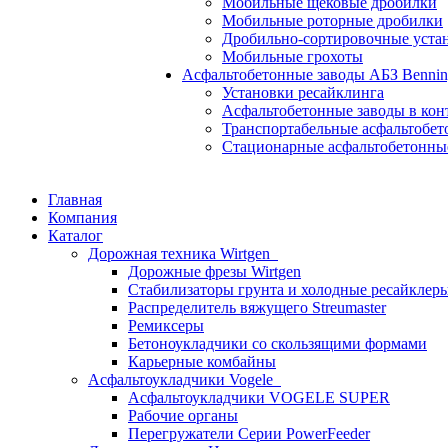
Мобильные щековые дробилки
Мобильные роторные дробилки
Дробильно-сортировочные уста
Мобильные грохоты
Асфальтобетонные заводы АБЗ Benni
Установки ресайклинга
Асфальтобетонные заводы в ко
Транспортабельные асфальтобет
Стационарные асфальтобетонны
Главная
Компания
Каталог
Дорожная техника Wirtgen
Дорожные фрезы Wirtgen
Стабилизаторы грунта и холодные ресайклер
Распределитель вяжущего Streumaster
Ремиксеры
Бетоноукладчики со скользящими формами
Карьерные комбайны
Асфальтоукладчики Vogele
Асфальтоукладчики VOGELE SUPER
Рабочие органы
Перегружатели Серии PowerFeeder