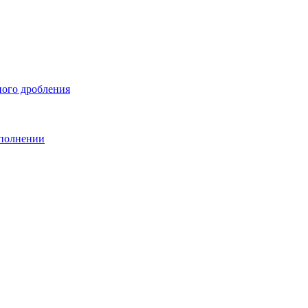
ного дробления
сполнении