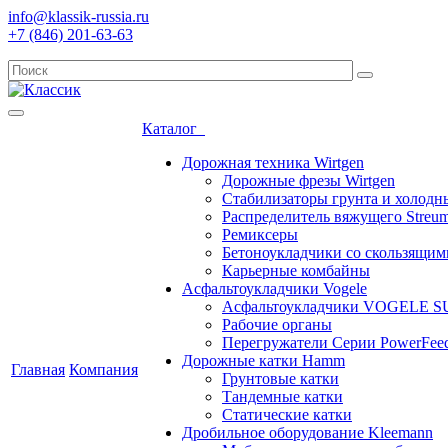
info@klassik-russia.ru
+7 (846) 201-63-63
Каталог
Дорожная техника Wirtgen
Дорожные фрезы Wirtgen
Стабилизаторы грунта и холодн
Распределитель вяжущего Streum
Ремиксеры
Бетоноукладчики со скользящи
Карьерные комбайны
Асфальтоукладчики Vogele
Асфальтоукладчики VOGELE 
Рабочие органы
Перегружатели Серии PowerFee
Дорожные катки Hamm
Главная
Компания
Грунтовые катки
Тандемные катки
Статические катки
Дробильное оборудование Kleemann