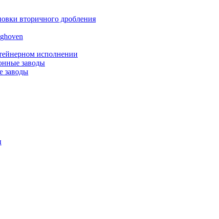
новки вторичного дробления
nghoven
нтейнерном исполнении
онные заводы
е заводы
ы