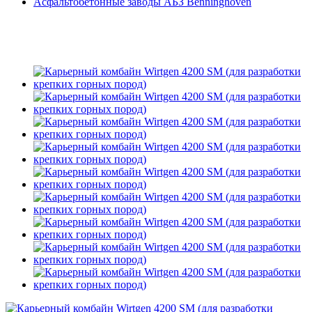
Асфальтобетонные заводы АБЗ Benninghoven