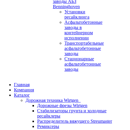
заводы АБЗ
Benninghoven
Установки
ресайклинга
Асфальтобетонные
заводы в
контейнерном
исполнении
Транспортабельные
асфальтобетонные
заводы
Стационарные
асфальтобетонные
заводы
Главная
Компания
Каталог
Дорожная техника Wirtgen
Дорожные фрезы Wirtgen
Стабилизаторы грунта и холодные
ресайклеры
Распределитель вяжущего Streumaster
Ремиксеры