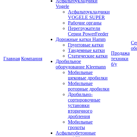
Асфальтоукладчики
Vogele
Асфальтоукладчики
VOGELE SUPER
Рабочие органы
Перегружатели
Серии PowerFeeder
Дорожные катки Hamm
Се
Грунтовые катки
об
Тандемные катки
Продажа
Статические катки
Главная
Компания
техники
Дробильное
б/у
оборудование Kleemann
Мобильные
щековые дробилки
Мобильные
роторные дробилки
Дробильно-
сортировочные
установки
вторичного
дробления
Мобильные
грохоты
Асфальтобетонные