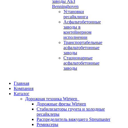
заводы АБЗ
Benninghoven
Установки
ресайклинга
Асфальтобетонные
заводы в
контейнерном
исполнении
Транспортабельные
асфальтобетонные
заводы
Стационарные
асфальтобетонные
заводы
Главная
Компания
Каталог
Дорожная техника Wirtgen
Дорожные фрезы Wirtgen
Стабилизаторы грунта и холодные
ресайклеры
Распределитель вяжущего Streumaster
Ремиксеры