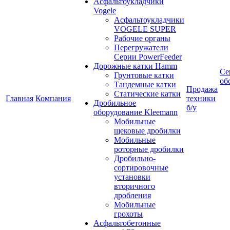
Асфальтоукладчики
Vogele
Асфальтоукладчики
VOGELE SUPER
Рабочие органы
Перегружатели
Серии PowerFeeder
Дорожные катки Hamm
Се
Грунтовые катки
об
Тандемные катки
Продажа
Статические катки
Главная
Компания
техники
Дробильное
б/у
оборудование Kleemann
Мобильные
щековые дробилки
Мобильные
роторные дробилки
Дробильно-
сортировочные
установки
вторичного
дробления
Мобильные
грохоты
Асфальтобетонные