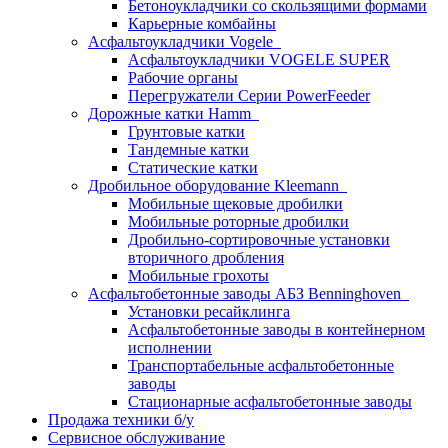
Бетоноукладчики со скользящими формами
Карьерные комбайны
Асфальтоукладчики Vogele
Асфальтоукладчики VOGELE SUPER
Рабочие органы
Перегружатели Серии PowerFeeder
Дорожные катки Hamm
Грунтовые катки
Тандемные катки
Статические катки
Дробильное оборудование Kleemann
Мобильные щековые дробилки
Мобильные роторные дробилки
Дробильно-сортировочные установки
вторичного дробления
Мобильные грохоты
Асфальтобетонные заводы АБЗ Benninghoven
Установки ресайклинга
Асфальтобетонные заводы в контейнерном
исполнении
Транспортабельные асфальтобетонные
заводы
Стационарные асфальтобетонные заводы
Продажа техники б/у
Сервисное обслуживание